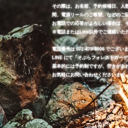
その際は、お名前、予約候補日、人数、
間、電源リールのご希望、などのご
お電話での応答がよろしい場合は、
​※電話またはLine以外でご連絡
電話番号は 072-478-8006 でござい
LINE にて「そぶらフォレストガ
基本的には予約制ですが、空きがあ
お気軽にお問い合わせくださいませ。(