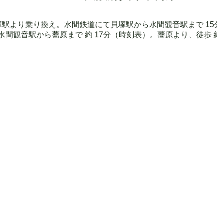
貝塚駅より乗り換え。水間鉄道にて貝塚駅から水間観音駅まで 15
水間観音駅から蕎原まで 約 17分（
時刻表
）。蕎原より、徒歩 