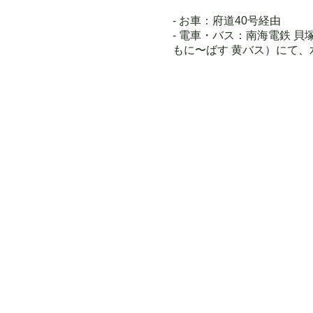
- お車：府道40号経由
- 電車・バス：南海電鉄 
もに〜ばす 黄バス）にて、