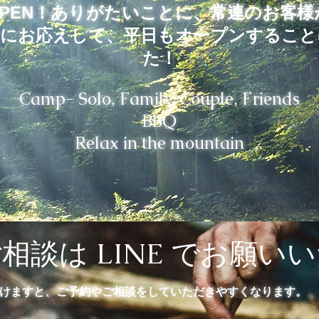
6月 OPEN！ありがたいことに、常連のお客
望にお応えして、平日もオープンすること
た！
Camp- Solo, Family, Couple, Friends
BBQ
Relax in the mountain
ご相談
は LINE でお願
ただけますと、ご予約やご相談をしていただきやすくなります。