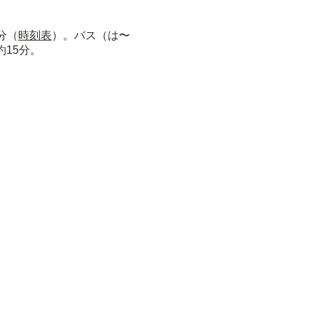
分（
時刻表
）。バス（は〜
約15分。