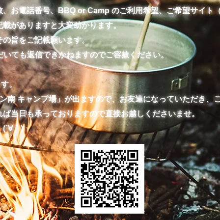
お電話番号、BBQ or Camp のご利用希望、ご希望サイ
記載がありますと大変助かります。
その旨をご記載願います。
いただいても返信できかねますのでご容赦ください。
ます。
ーデン南 キャンプ場」が出ますので、お友達になっていただき、
れば当日も承っておりますので直接お越しくださいませ。
´∀｀)