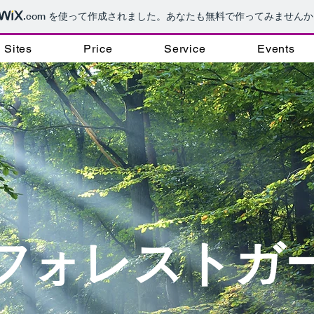
.com
を使って作成されました。あなたも無料で作ってみませんか
Sites
Price
Service
Events
フォレスト
ガ